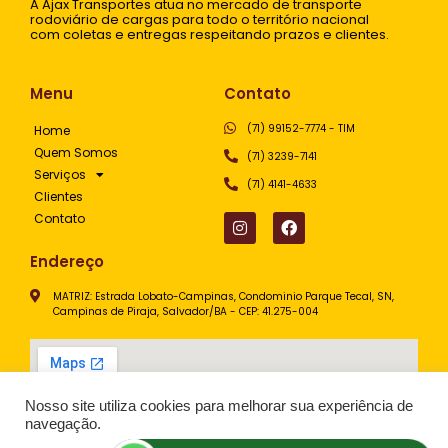
A Ajax Transportes atua no mercado de transporte
rodoviário de cargas para todo o território nacional
com coletas e entregas respeitando prazos e clientes.
Menu
Contato
(71) 99152-7774 - TIM
Home
Quem Somos
(71) 3239-7141
Serviços
(71) 4141-4633
Clientes
Contato
Endereço
MATRIZ: Estrada Lobato-Campinas, Condominio Parque Tecal, SN,
Campinas de Piraja, Salvador/BA - CEP: 41.275-004
Nosso site utiliza cookies para melhorar sua experiência de
navegação.