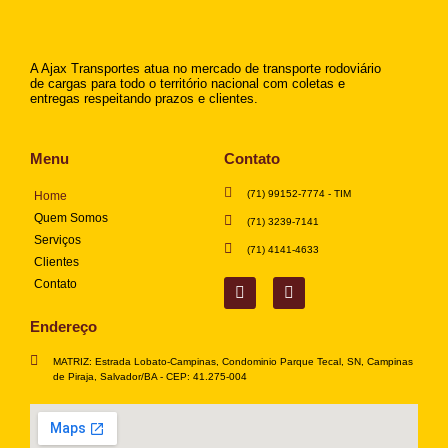
A Ajax Transportes atua no mercado de transporte rodoviário
de cargas para todo o território nacional com coletas e
entregas respeitando prazos e clientes.
Menu
Contato
(71) 99152-7774 - TIM
Home
Quem Somos
(71) 3239-7141
Serviços
(71) 4141-4633
Clientes
Contato
Endereço
MATRIZ: Estrada Lobato-Campinas, Condominio Parque Tecal, SN, Campinas
de Piraja, Salvador/BA - CEP: 41.275-004